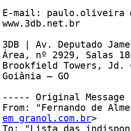
E-mail: paulo.oliveira 
www.3db.net.br 

3DB | Av. Deputado Jame
Área, nº 2929, Salas 18
Brookfield Towers, Jd. 
Goiânia – GO

----- Original Message 
From: "Fernando de Alme
em granol.com.br
>

To: "Lista das indispon