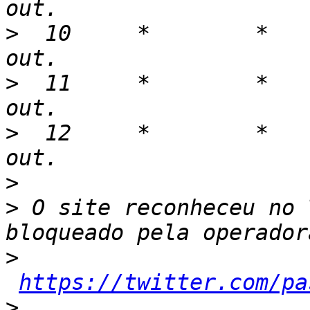
>
  10     *        *   
>
  11     *        *   
>
  12     *        *   
>
>
 O site reconheceu no 
>
https://twitter.com/pa
>