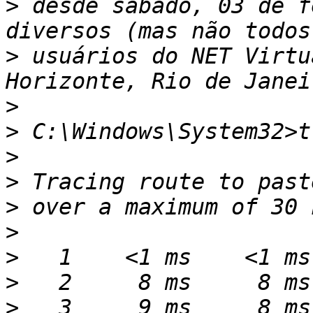
>
 desde sábado, 03 de f
>
 usuários do NET Virtu
>
>
>
>
>
>
>
>
>
   3     9 ms     8 ms 